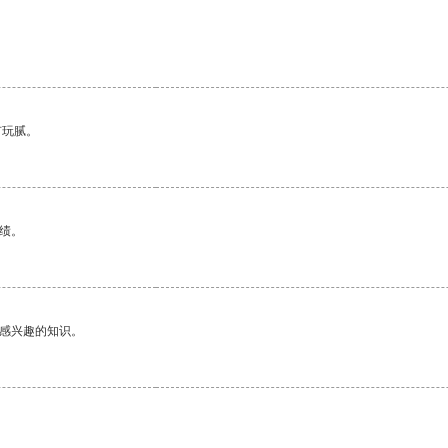
有玩腻。
绩。
己感兴趣的知识。