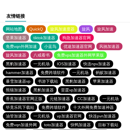
友情链接
网站地图
QuickQ
旋风加速度器
旋风
旋风加速
坚果加速器
tiktok加速器
狗急加速器官网
免费vqn外网加速
小蓝鸟
优途加速器官网
风驰加速器
旋风加速器
八戒看书
免费vps加速器外网苹果版
黑豹加速器
一元机场
IOS加速器
快连npv加速器
hammer加速器
免费跨墙软件
一元机场
蚂蚁加速器
暴雪加速器vp
书游下载站
黑豹加速器
苹果加速器
熊猫加速器
黑豹加速器
雷霆vp加速器
香蕉加速器官网正版
元链加速器
CC加速器
一元机场
毕竟乐民下载站
免费跨墙软件
十大外网免费加速神器
油管加速器
一元机场
vp加速器官网
快连pvn加速器
免费vqn加速外网
toto加速器
快鸭加速器
目标下载站