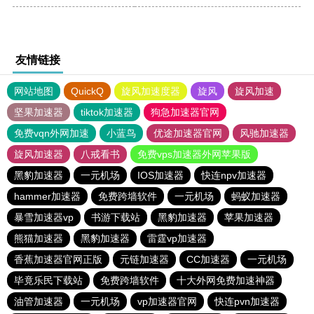
友情链接
网站地图
QuickQ
旋风加速度器
旋风
旋风加速
坚果加速器
tiktok加速器
狗急加速器官网
免费vqn外网加速
小蓝鸟
优途加速器官网
风驰加速器
旋风加速器
八戒看书
免费vps加速器外网苹果版
黑豹加速器
一元机场
IOS加速器
快连npv加速器
hammer加速器
免费跨墙软件
一元机场
蚂蚁加速器
暴雪加速器vp
书游下载站
黑豹加速器
苹果加速器
熊猫加速器
黑豹加速器
雷霆vp加速器
香蕉加速器官网正版
元链加速器
CC加速器
一元机场
毕竟乐民下载站
免费跨墙软件
十大外网免费加速神器
油管加速器
一元机场
vp加速器官网
快连pvn加速器