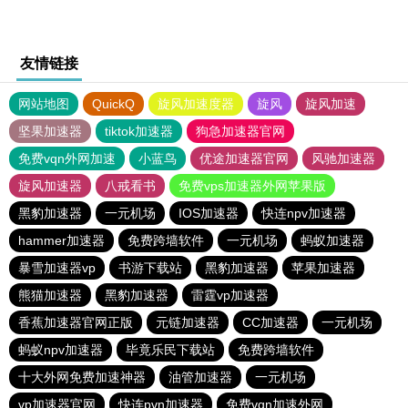
友情链接
网站地图
QuickQ
旋风加速度器
旋风
旋风加速
坚果加速器
tiktok加速器
狗急加速器官网
免费vqn外网加速
小蓝鸟
优途加速器官网
风驰加速器
旋风加速器
八戒看书
免费vps加速器外网苹果版
黑豹加速器
一元机场
IOS加速器
快连npv加速器
hammer加速器
免费跨墙软件
一元机场
蚂蚁加速器
暴雪加速器vp
书游下载站
黑豹加速器
苹果加速器
熊猫加速器
黑豹加速器
雷霆vp加速器
香蕉加速器官网正版
元链加速器
CC加速器
一元机场
蚂蚁npv加速器
毕竟乐民下载站
免费跨墙软件
十大外网免费加速神器
油管加速器
一元机场
vp加速器官网
快连pvn加速器
免费vqn加速外网