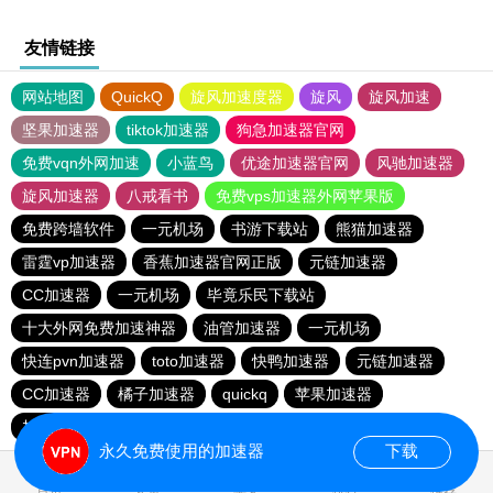
友情链接
网站地图
QuickQ
旋风加速度器
旋风
旋风加速
坚果加速器
tiktok加速器
狗急加速器官网
免费vqn外网加速
小蓝鸟
优途加速器官网
风驰加速器
旋风加速器
八戒看书
免费vps加速器外网苹果版
免费跨墙软件
一元机场
书游下载站
熊猫加速器
雷霆vp加速器
香蕉加速器官网正版
元链加速器
CC加速器
一元机场
毕竟乐民下载站
十大外网免费加速神器
油管加速器
一元机场
快连pvn加速器
toto加速器
快鸭加速器
元链加速器
CC加速器
橘子加速器
quickq
苹果加速器
加速器试用七天
网必通
永久免费使用的加速器
下载
首页
安卓
苹果
排行
推荐